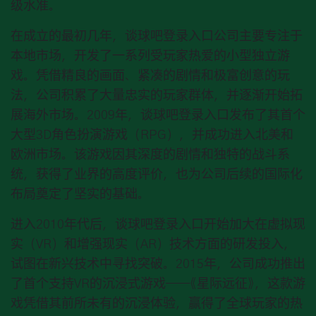
级水准。
在成立的最初几年，
谈球吧登录入口
公司主要专注于
本地市场，开发了一系列受玩家热爱的小型独立游
戏。凭借精良的画面、紧凑的剧情和极富创意的玩
法，公司积累了大量忠实的玩家群体，并逐渐开始拓
展海外市场。2009年，
谈球吧登录入口
发布了其首个
大型3D角色扮演游戏（RPG），并成功进入北美和
欧洲市场。该游戏因其深度的剧情和独特的战斗系
统，获得了业界的高度评价，也为公司后续的国际化
布局奠定了坚实的基础。
进入2010年代后，
谈球吧登录入口
开始加大在虚拟现
实（VR）和增强现实（AR）技术方面的研发投入，
试图在新兴技术中寻找突破。2015年，公司成功推出
了首个支持VR的沉浸式游戏——《星际远征》，这款游
戏凭借其前所未有的沉浸体验，赢得了全球玩家的热