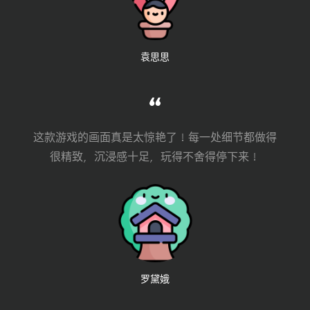
袁思思
这款游戏的画面真是太惊艳了！每一处细节都做得
很精致，沉浸感十足，玩得不舍得停下来！
罗黛娥