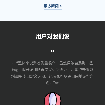
更多新闻 >
用户对我们说
**“整体来说游戏质量很高，虽然偶尔会遇到一些
bug，但开发团队很快就更新修复了。希望未来能
增加更多自定义选项，让玩家可以更自由地调整角
色。”**