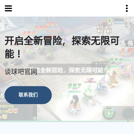
开启全新冒险，探索无限可
能！
谈球吧官网
联系我们