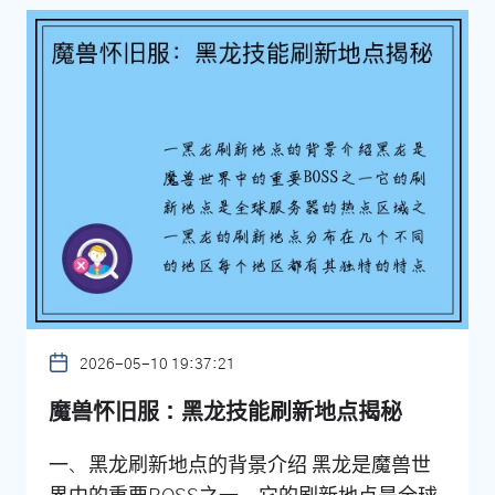
2026-05-10 19:37:21
魔兽怀旧服：黑龙技能刷新地点揭秘
一、黑龙刷新地点的背景介绍 黑龙是魔兽世