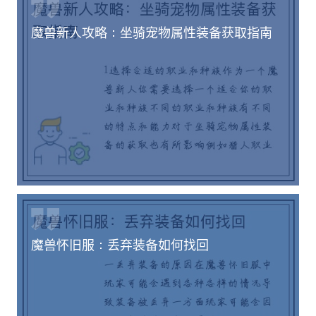
魔兽新人攻略：坐骑宠物属性装备获取指南
魔兽怀旧服：丢弃装备如何找回