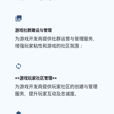
游戏社群建设与管理
为游戏开发商提供社群运营与管理服务，
增强玩家粘性和游戏的社区氛围；
**游戏玩家社区管理**
为游戏开发商提供玩家社区的创建与管理
服务，提升玩家互动及忠诚度。